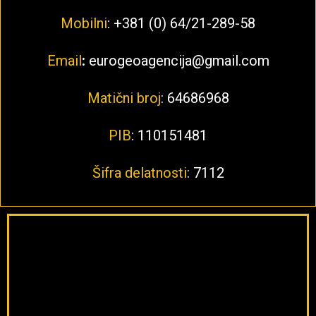
Mobilni
: +381 (0) 64/21-289-58
Email
:
eurogeoagencija@gmail.com
Matični broj
: 64686968
PIB
: 110151481
Šifra delatnosti
: 7112