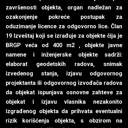
završenosti objekta, organ nadležan za
ozakonjenje pokreće postupak za
oduzimanje licence za odgovorno lice. Član
19 Izveštaj koji se izrađuje za objekte čija je
BRGP veća od 400 m2 , objekte javne
namene i inženjerske objekte sadrži:
elaborat geodetskih radova, snimak
izvedenog stanja, izjavu odgovornog
projektanta ili odgovornog izvođača radova
da objekat ispunjava osnovne zahteve za
objekat i izjavu vlasnika nezakonito
izgrađenog objekta da prihvata eventualni
rizik korišćenja objekta, s obzirom na