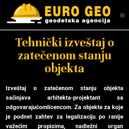
Tehnički izveštaj o
zatečenom stanju
objekta
Izveštaj o zatečenom stanju objekta
sačinjava arhitekta-projektant sa
odgovarajućomlicencom. Za objekte za koje
je podnet zahtev za legalizaciju po ranije
važećim propisima, nadležni organ