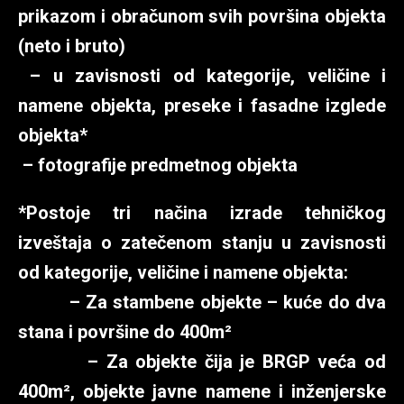
prikazom i obračunom svih površina objekta
(neto i bruto)
– u zavisnosti od kategorije, veličine i
namene objekta, preseke i fasadne izglede
objekta*
– fotografije predmetnog objekta
*Postoje tri načina izrade tehničkog
izveštaja o zatečenom stanju u zavisnosti
od kategorije, veličine i namene objekta:
– Za stambene objekte – kuće do dva
stana i površine do 400m²
– Za objekte čija je BRGP veća od
400m², objekte javne namene i inženjerske