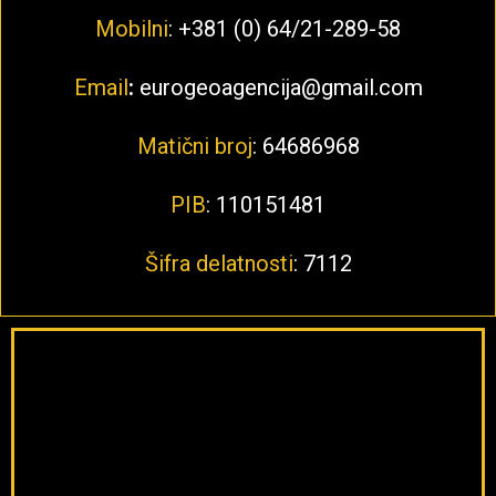
Mobilni
: +381 (0) 64/21-289-58
Email
:
eurogeoagencija@gmail.com
Matični broj
: 64686968
PIB
: 110151481
Šifra delatnosti
: 7112