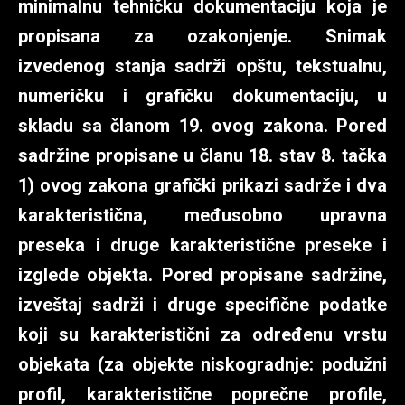
minimalnu tehničku dokumentaciju koja je
propisana za ozakonjenje. Snimak
izvedenog stanja sadrži opštu, tekstualnu,
numeričku i grafičku dokumentaciju, u
skladu sa članom 19. ovog zakona. Pored
sadržine propisane u članu 18. stav 8. tačka
1) ovog zakona grafički prikazi sadrže i dva
karakteristična, međusobno upravna
preseka i druge karakteristične preseke i
izglede objekta. Pored propisane sadržine,
izveštaj sadrži i druge specifične podatke
koji su karakteristični za određenu vrstu
objekata (za objekte niskogradnje: podužni
profil, karakteristične poprečne profile,