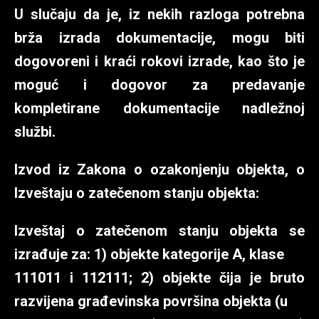
U slučaju da je, iz nekih razloga potrebna
brža izrada dokumentacije, mogu biti
dogovoreni i kraći rokovi izrade, kao što je
moguć i dogovor za predavanje
kompletirane dokumentacije nadležnoj
službi.
Izvod iz Zakona o ozakonjenju objekta, o
Izveštaju o zatečenom stanju objekta:
Izveštaj o zatečenom stanju objekta se
izrađuje za: 1) objekte kategorije A, klase
111011 i 112111; 2) objekte čija je bruto
razvijena građevinska površina objekta (u