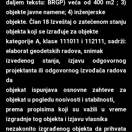
daljem tekstu: BRGP) veća od 400 m2 ; 3)
objekte javne namene; 4) inženjerske
objekte. Član 18 Izveštaj o zatečenom stanju
objekta koji se izrađuje za objekte
kategorije A, klase 111011 i 112111, sadrži:
elaborat geodetskih radova, snimak
izvedenog stanja, izjavu odgovornog
projektanta ili odgovornog izvođača radova
da
objekat ispunjava osnovne zahteve za
objekat u pogledu nosivosti i stabilnosti,
prema propisima koji su važili u vreme
izgradnje tog objekta i izjavu vlasnika
nezakonito izgrađenog objekta da prihvata