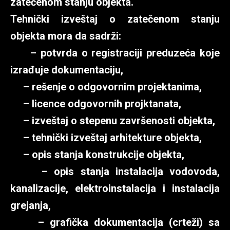
zatečenom stanju objekta.
Tehnički izveštaj o zatečenom stanju
objekta mora da sadrži:
– potvrda o registraciji preduzeća koje
izrađuje dokumentaciju,
– rešenje o odgovornim projektanima,
– licence odgovornih projktanata,
– izveštaj o stepenu završenosti objekta,
– tehnički izveštaj arhitekture objekta,
– opis stanja konstrukcije objekta,
– opis stanja instalacija vodovoda,
kanalizacije, elektroinstalacija i instalacija
grejanja,
– grafička dokumentacija (crteži) sa