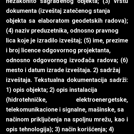
nezakonito sagrađenog objekta; (3) vrstu
dokumenta (izveštaj zatečenog stanja
objekta sa elaboratom geodetskih radova);
(4) naziv preduzetnika, odnosno pravnog
lica koje je izradilo izveštaj; (5) ime, prezime
i broj licence odgovornog projektanta,
odnosno odgovornog izvođača radova; (6)
mesto i datum izrade izveštaja. 2) sadržaj
izveštaja. Tekstualna dokumentacija sadrži:
1) opis objekta; 2) opis instalacija
(hidrotehničke, elektroenergetske,
telekomunikacione i signalne, mašinske, sa
načinom priključenja na spoljnu mrežu, kao i
opis tehnologija); 3) način korišćenja; 4)