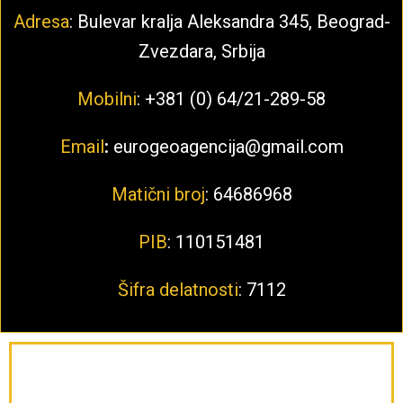
Adresa
: Bulevar kralja Aleksandra 345, Beograd-
Zvezdara, Srbija
Mobilni
: +381 (0) 64/21-289-58
Email
:
eurogeoagencija@gmail.com
Matični broj
: 64686968
PIB
: 110151481
Šifra delatnosti
: 7112