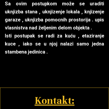
Sa ovim postupkom može se uraditi
uknjizba stana , uknjizenje lokala , knjizenje
garaze , uknjizba pomocnih prostorija . upis
vlasnistva nad željenim delom objekta .
Isti postupak se radi za kuću , etaziranje
kuce , iako se u njoj nalazi samo jedna
stambena jedinica .
Kontakt: