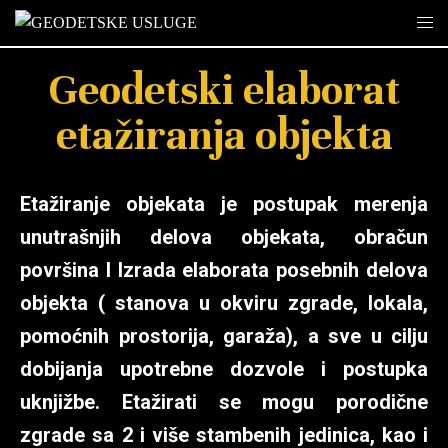
Geodetski elaborat
etažiranja objekta
Etažiranje objekata je postupak merenja
unutrašnjih delova objekata, obračun
površina I Izrada elaborata posebnih delova
objekta ( stanova u okviru zgrade, lokala,
pomoćnih prostorija, garaža), a sve u cilju
dobijanja upotrebne dozvole i postupka
uknjižbe. Etažirati se mogu porodične
zgrade sa 2 i više stambenih jedinica, kao i