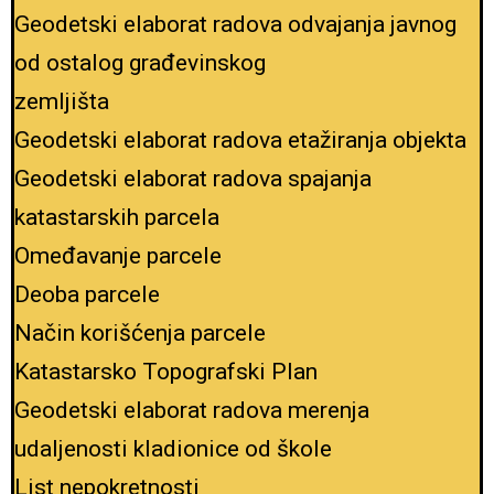
Geodetski elaborat radova odvajanja javnog
od ostalog građevinskog
zemljišta
Geodetski elaborat radova etažiranja objekta
Geodetski elaborat radova spajanja
katastarskih parcela
Omeđavanje parcele
Deoba parcele
Način korišćenja parcele
Katastarsko Topografski Plan
Geodetski elaborat radova merenja
udaljenosti kladionice od škole
List nepokretnosti