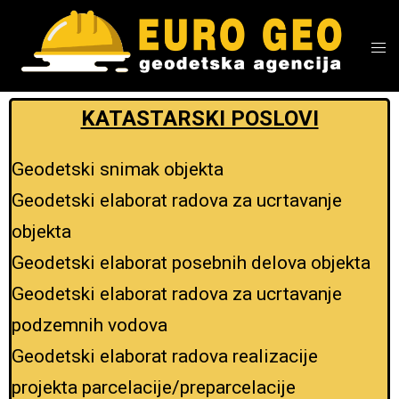
KATASTARSKI POSLOVI
Geodetski snimak objekta
Geodetski elaborat radova za ucrtavanje
objekta
Geodetski elaborat posebnih delova objekta
Geodetski elaborat radova za ucrtavanje
podzemnih vodova
Geodetski elaborat radova realizacije
projekta parcelacije/preparcelacije